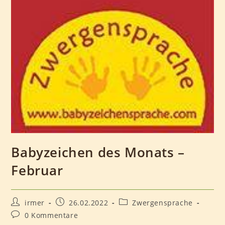
Babyzeichen des Monats –
Februar
Beitrags-
Beitrag
Beitrags-
irmer
26.02.2022
Zwergensprache
Autor:
veröffentlicht:
Kategorie:
Beitrags-
0 Kommentare
Kommentare: