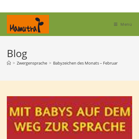
Zum
Inhalt
springen
Menü
Blog
>
Zwergensprache
>
Babyzeichen des Monats – Februar