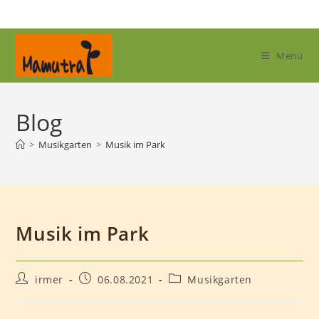
Zum
Inhalt
springen
Menü
Blog
>
Musikgarten
>
Musik im Park
Musik im Park
Beitrags-
Beitrag
Beitrags-
irmer
06.08.2021
Musikgarten
Autor:
veröffentlicht:
Kategorie: