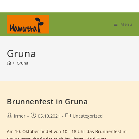
Zum
Inhalt
springen
Menü
Gruna
>
Gruna
Brunnenfest in Gruna
Beitrags-
Beitrag
Beitrags-
irmer
05.10.2021
Uncategorized
Autor:
veröffentlicht:
Kategorie:
Am 10. Oktober findet von 10 - 18 Uhr das Brunnenfest in