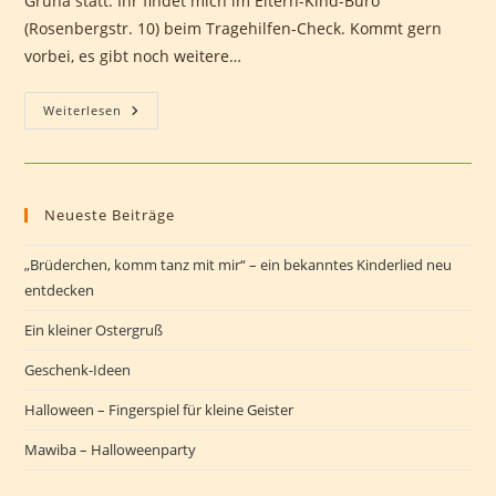
Gruna statt. Ihr findet mich im Eltern-Kind-Büro
(Rosenbergstr. 10) beim Tragehilfen-Check. Kommt gern
vorbei, es gibt noch weitere…
Brunnenfest
Weiterlesen
In
Gruna
Neueste Beiträge
„Brüderchen, komm tanz mit mir“ – ein bekanntes Kinderlied neu
entdecken
Ein kleiner Ostergruß
Geschenk-Ideen
Halloween – Fingerspiel für kleine Geister
Mawiba – Halloweenparty