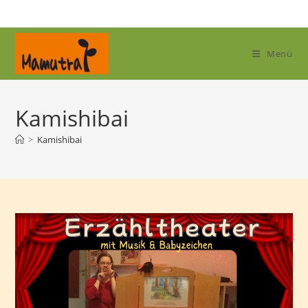
Zum
Inhalt
springen
Menü
Kamishibai
>
Kamishibai