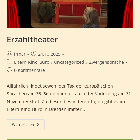
Erzähltheater
Beitrags-
Beitrag
irmer
24.10.2025
Autor:
veröffentlicht:
Beitrags-
Eltern-Kind-Büro
/
Uncategorized
/
Zwergensprache
Kategorie:
Beitrags-
0 Kommentare
Kommentare:
Alljährlich findet sowohl der Tag der europäischen
Sprachen am 26. September als auch der Vorlesetag am 21.
November statt. Zu diesen besonderen Tagen gibt es im
Eltern-Kind-Büro in Dresden immer…
Erzähltheater
Weiterlesen