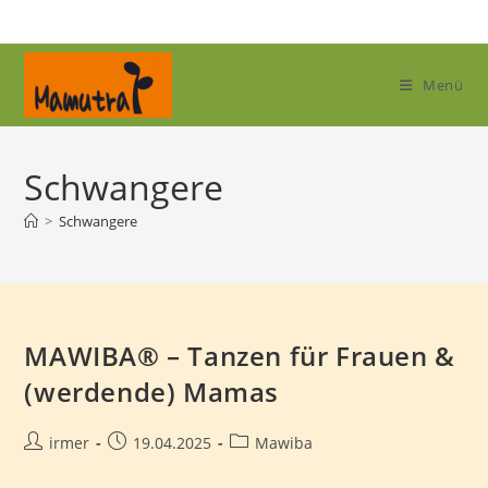
Zum
Inhalt
springen
Menü
Schwangere
>
Schwangere
MAWIBA® – Tanzen für Frauen &
(werdende) Mamas
Beitrags-
Beitrag
Beitrags-
irmer
19.04.2025
Mawiba
Autor:
veröffentlicht:
Kategorie: