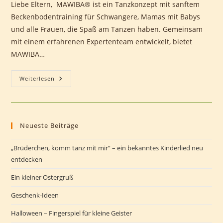
Liebe Eltern, MAWIBA® ist ein Tanzkonzept mit sanftem
Beckenbodentraining für Schwangere, Mamas mit Babys
und alle Frauen, die Spaß am Tanzen haben. Gemeinsam
mit einem erfahrenen Expertenteam entwickelt, bietet
MAWIBA…
MAWIBA®
Weiterlesen
–
Tanzen
Für
Frauen
&
(werdende)
Neueste Beiträge
Mamas
„Brüderchen, komm tanz mit mir“ – ein bekanntes Kinderlied neu
entdecken
Ein kleiner Ostergruß
Geschenk-Ideen
Halloween – Fingerspiel für kleine Geister