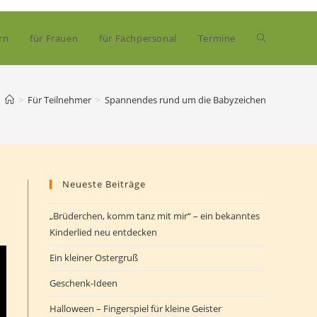
Website-
rn
für Frauen
für Fachpersonal
Termine
Suche
>
Für Teilnehmer
>
Spannendes rund um die Babyzeichen
umschalten
Neueste Beiträge
„Brüderchen, komm tanz mit mir“ – ein bekanntes
Kinderlied neu entdecken
Ein kleiner Ostergruß
Geschenk-Ideen
Halloween – Fingerspiel für kleine Geister